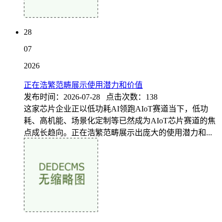
28
07
2026
正在浩繁范畴展示使用潜力和价值
发布时间：2026-07-28 点击次数：138
这家芯片企业正以低功耗AI领跑AIoT赛道当下，低功
耗、高机能、场景化定制等已然成为AIoT芯片赛道的焦
点成长趋向。正在浩繁范畴展示出庞大的使用潜力和...