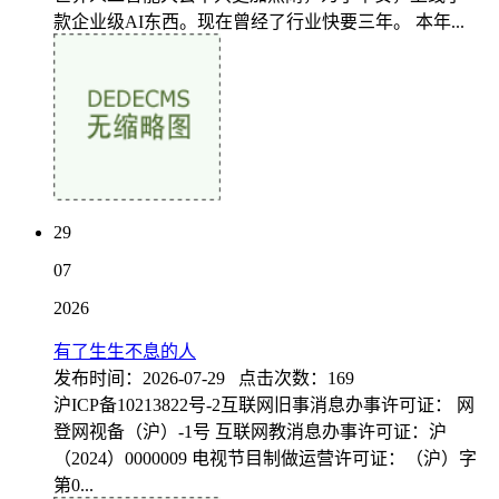
款企业级AI东西。现在曾经了行业快要三年。 本年...
29
07
2026
有了生生不息的人
发布时间：2026-07-29 点击次数：169
沪ICP备10213822号-2互联网旧事消息办事许可证： 网
登网视备（沪）-1号 互联网教消息办事许可证：沪
（2024）0000009 电视节目制做运营许可证：（沪）字
第0...