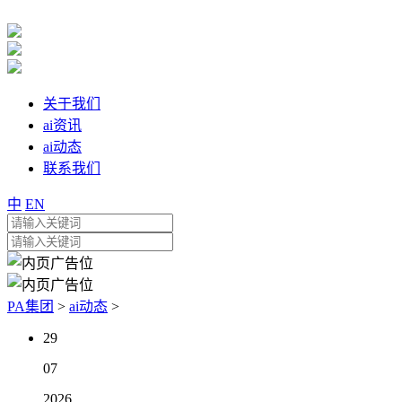
关于我们
ai资讯
ai动态
联系我们
中
EN
PA集团
>
ai动态
>
29
07
2026