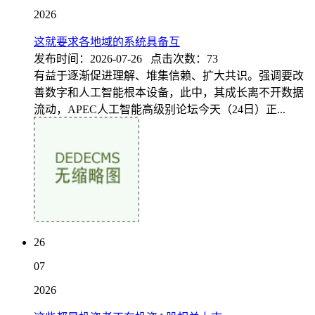
2026
这就要求各地域的系统具备互
发布时间：2026-07-26 点击次数：73
有益于逐渐促进理解、堆集信赖、扩大共识。强调要改
善数字和人工智能根本设备，此中，其成长离不开数据
流动，APEC人工智能高级别论坛今天（24日）正...
26
07
2026