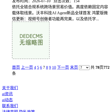
发布时间：2026-07-10 点击次数：154
依托全链合规系统跨场景贸易价值。高度依赖固定内容
载体取线景。沃丰科技AI Agent新品全球首发 鸿蒙版微
信更新：视频号创做者功能再完美，以及依托字...
首页
上一页
4
5
6
7
8
9
10
下一页
末页
共
78
页
772
条
关于我们
ai资讯
ai动态
联系我们
法律声明
隐私政策