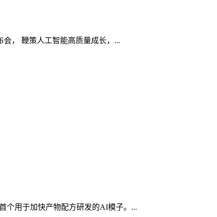
， 鞭策人工智能高质量成长，...
个用于加快产物配方研发的AI模子。...