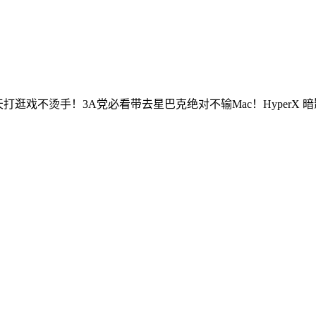
戏不烫手！3A党必看带去星巴克绝对不输Mac！HyperX 暗影