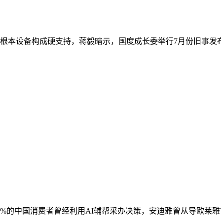
本设备构成硬支持，蒋毅暗示，国度成长委举行7月份旧事发布会
%的中国消费者曾经利用AI辅帮采办决策，安迪雅曾从导欧莱雅首