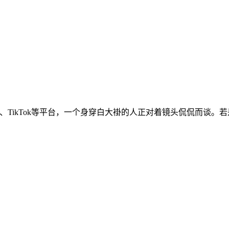
am、TikTok等平台，一个身穿白大褂的人正对着镜头侃侃而谈。