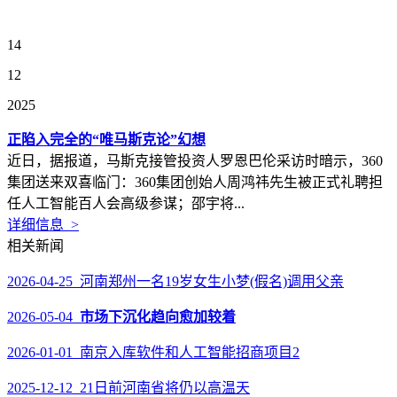
14
12
2025
正陷入完全的“唯马斯克论”幻想
近日，据报道，马斯克接管投资人罗恩巴伦采访时暗示，360
集团送来双喜临门：360集团创始人周鸿祎先生被正式礼聘担
任人工智能百人会高级参谋；邵宇将...
详细信息 >
相关新闻
2026-04-25 河南郑州一名19岁女生小梦(假名)调用父亲
2026-05-04
市场下沉化趋向愈加较着
2026-01-01 南京入库软件和人工智能招商项目2
2025-12-12 21日前河南省将仍以高温天