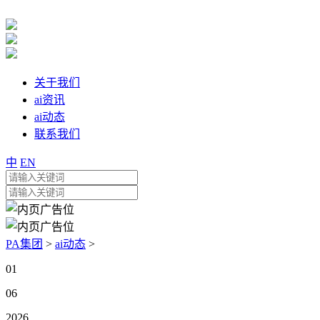
关于我们
ai资讯
ai动态
联系我们
中
EN
PA集团
>
ai动态
>
01
06
2026