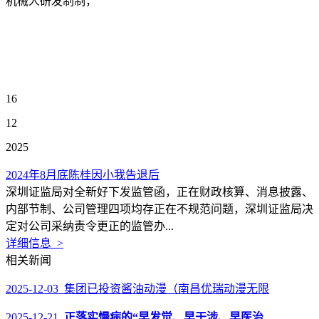
机械人研发制制，
16
12
2025
2024年8月底陈桂因小我告退后
深圳证监局对全新好下发监管函，正在财政核算、消息披露、
内部节制、公司管理四项均存正在不规范问题，深圳证监局决
定对公司采纳责令更正的监管办...
详细信息 >
相关新闻
2025-12-03 集团已投资酱油动漫（南昌优瑞动漫无限
2025-12-21
正落实慢病的“早发觉、早干涉、早医治